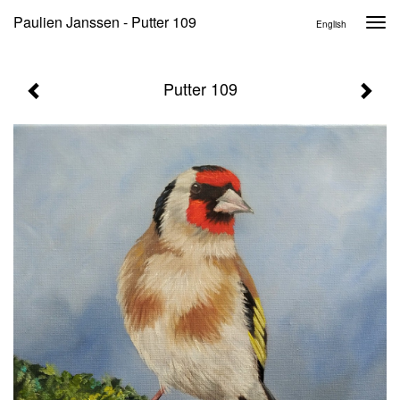
Paulien Janssen - Putter 109
Togg
English
navi
Putter 109