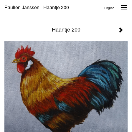
Paulien Janssen - Haantje 200
Togg
English
navi
Haantje 200