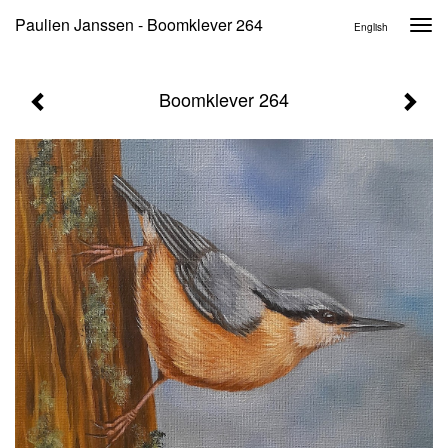
Paulien Janssen - Boomklever 264
Togg
English
navi
Boomklever 264