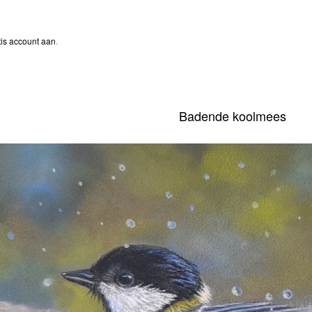
is account aan
.
Badende koolmees