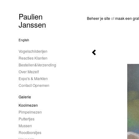
Paulien
Beheer je site
of
maak een grat
Janssen
English
Vogelschilderijen
Reacties Klanten
Bestellen&Verzending
Over Mezelf
Expo's & Markten
Contact Opnemen
Galerie
Koolmezen
Pimpelmezen
Puttertjes
Mussen
Roodborstjes